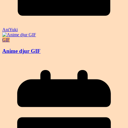
AniYuki
GIF
Anime djur GIF