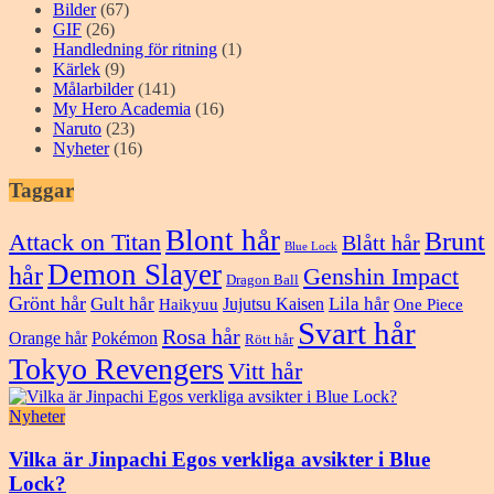
Bilder
(67)
GIF
(26)
Handledning för ritning
(1)
Kärlek
(9)
Målarbilder
(141)
My Hero Academia
(16)
Naruto
(23)
Nyheter
(16)
Taggar
Blont hår
Brunt
Attack on Titan
Blått hår
Blue Lock
Demon Slayer
hår
Genshin Impact
Dragon Ball
Grönt hår
Gult hår
Lila hår
Jujutsu Kaisen
Haikyuu
One Piece
Svart hår
Rosa hår
Orange hår
Pokémon
Rött hår
Tokyo Revengers
Vitt hår
Nyheter
Vilka är Jinpachi Egos verkliga avsikter i Blue
Lock?