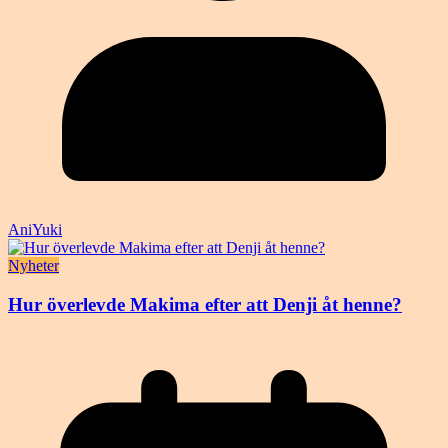
AniYuki
Nyheter
Hur överlevde Makima efter att Denji åt henne?