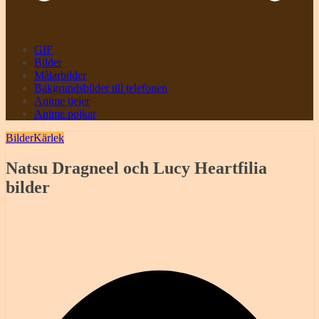
GIF
Bilder
Målarbilder
Bakgrundsbilder till telefonen
Anime tjejer
Anime pojkar
Bilder
Kärlek
Natsu Dragneel och Lucy Heartfilia
bilder