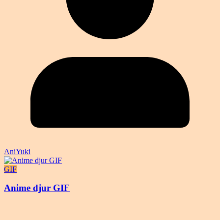
AniYuki
GIF
Anime djur GIF