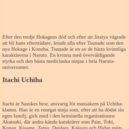
Efter den tredje Hokagens död och efter att Jiraiya vägrade
att bli hans efterträdare, letade alla efter Tsunade som den
nya Hokage i Konoha. Tsunade är en av de bästa kvinnliga
karaktärerna i Naruto. En kvinna med överväldigande
styrka och den bästa medicinska ninjan i hela Naruto-
universumet.
Itachi Uchiha
Itachi är Sasukes bror, ansvarig för massakern på Uchiha-
klanen. Han är en renegat ninja som, efter att ha dödat sin
egen familj, gick med i den kriminella organisationen
Akatsuki, där andra kända karaktärer som Pain, Tobi,
Konan, Kisame, Zetsu, Deidara, Kakuzu och Hidan möts.