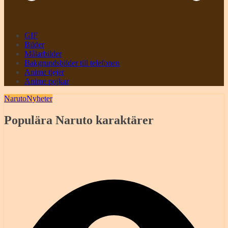
GIF
Bilder
Målarbilder
Bakgrundsbilder till telefonen
Anime tjejer
Anime pojkar
Naruto
Nyheter
Populära Naruto karaktärer