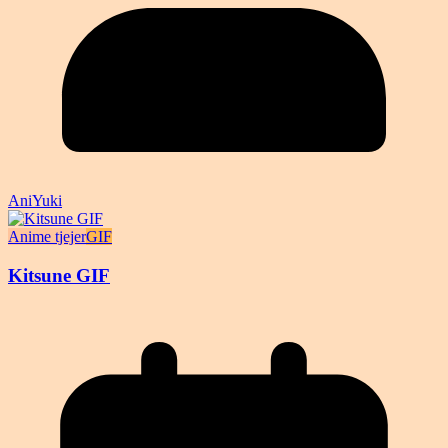
AniYuki
Anime tjejer
GIF
Kitsune GIF