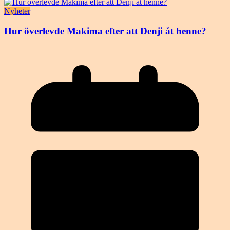
Nyheter
Hur överlevde Makima efter att Denji åt henne?