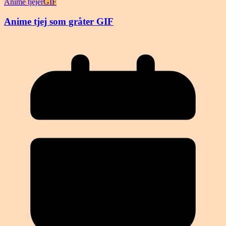
Anime tjejer
GIF
Anime tjej som gråter GIF