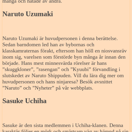
många och hatade av andra.
Naruto Uzumaki
Naruto Uzumaki är huvudpersonen i denna berättelse.
Sedan barndomen led han av bybornas och
klasskamraternas förakt, eftersom han höll en niosvansräv
inom sig, varelsen som förstörde byn många år innan den
började. Hans mest minnesvärda rörelser är hans
”skuggkloner”, ”rasengan” och ”Kyuubi” förvandling i
slutskedet av Naruto Shippuden. Vill du lära dig mer om
huvudpersonen och hans ninjaresa? Besök avsnittet
”Naruto” och ”Nyheter” på vår webbplats.
Sasuke Uchiha
Sasuke är den sista medlemmen i Uchiha-klanen. Denna
karaktär följer en mörk och smärtsam väg av hämnd på sin