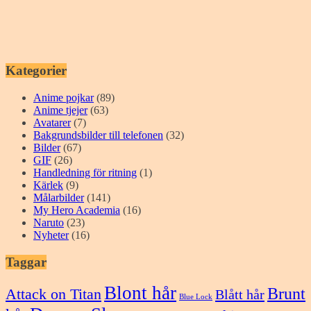
Kategorier
Anime pojkar
(89)
Anime tjejer
(63)
Avatarer
(7)
Bakgrundsbilder till telefonen
(32)
Bilder
(67)
GIF
(26)
Handledning för ritning
(1)
Kärlek
(9)
Målarbilder
(141)
My Hero Academia
(16)
Naruto
(23)
Nyheter
(16)
Taggar
Blont hår
Brunt
Attack on Titan
Blått hår
Blue Lock