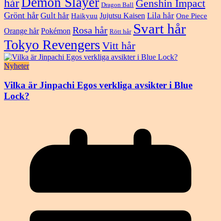
Demon Slayer
hår
Genshin Impact
Dragon Ball
Grönt hår
Gult hår
Lila hår
Jujutsu Kaisen
Haikyuu
One Piece
Svart hår
Rosa hår
Orange hår
Pokémon
Rött hår
Tokyo Revengers
Vitt hår
Nyheter
Vilka är Jinpachi Egos verkliga avsikter i Blue
Lock?