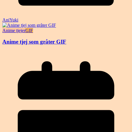
AniYuki
Anime tjejer
GIF
Anime tjej som gråter GIF