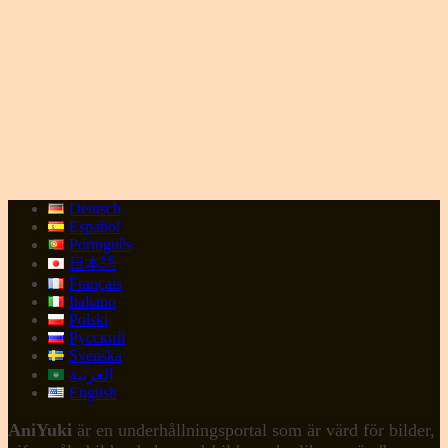
Deutsch
Español
Português
日本語
Français
Italiano
Polski
Русский
Svenska
العربية
English
AniYuki
är en underhållningsportal som är värd för bilder,