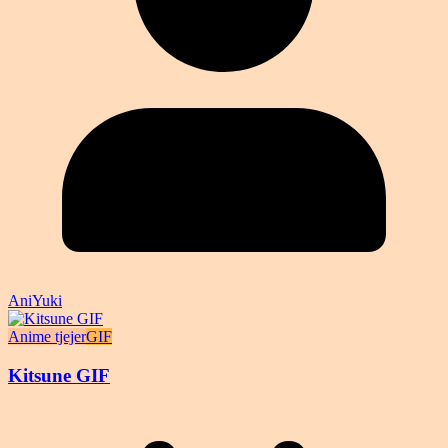
AniYuki
Anime tjejer
GIF
Kitsune GIF