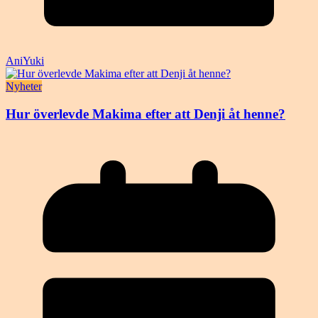
AniYuki
Nyheter
Hur överlevde Makima efter att Denji åt henne?