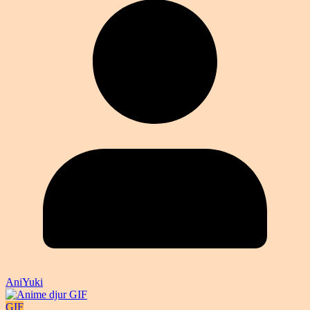
AniYuki
GIF