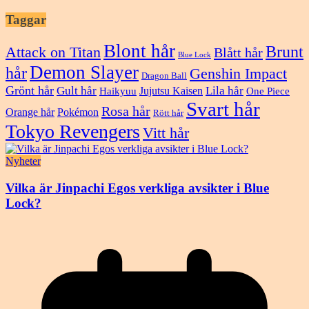
Taggar
Blont hår
Brunt
Attack on Titan
Blått hår
Blue Lock
Demon Slayer
hår
Genshin Impact
Dragon Ball
Grönt hår
Gult hår
Lila hår
Jujutsu Kaisen
Haikyuu
One Piece
Svart hår
Rosa hår
Orange hår
Pokémon
Rött hår
Tokyo Revengers
Vitt hår
Nyheter
Vilka är Jinpachi Egos verkliga avsikter i Blue
Lock?