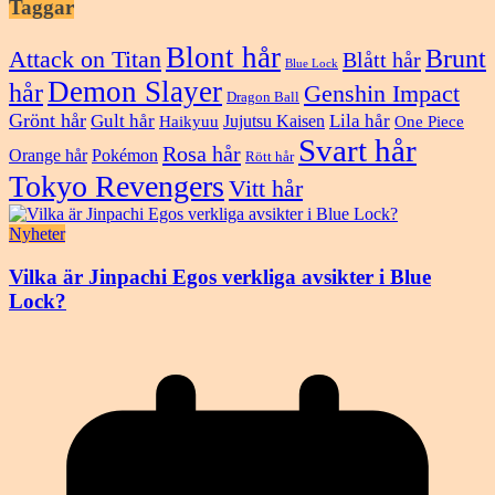
Taggar
Blont hår
Brunt
Attack on Titan
Blått hår
Blue Lock
Demon Slayer
hår
Genshin Impact
Dragon Ball
Grönt hår
Gult hår
Lila hår
Jujutsu Kaisen
Haikyuu
One Piece
Svart hår
Rosa hår
Orange hår
Pokémon
Rött hår
Tokyo Revengers
Vitt hår
Nyheter
Vilka är Jinpachi Egos verkliga avsikter i Blue
Lock?