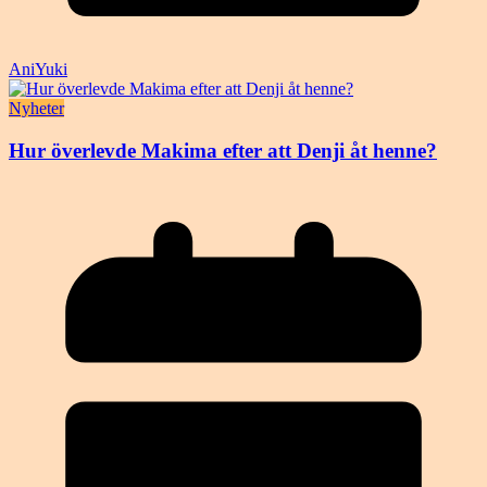
AniYuki
Nyheter
Hur överlevde Makima efter att Denji åt henne?