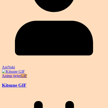
AniYuki
Anime tjejer
GIF
Kitsune GIF