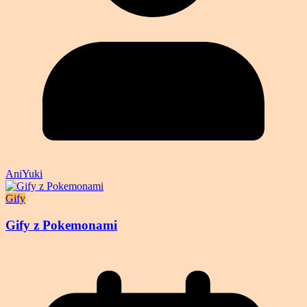
AniYuki
Gify
Gify z Pokemonami