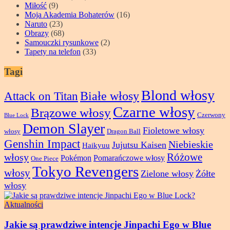
Miłość
(9)
Moja Akademia Bohaterów
(16)
Naruto
(23)
Obrazy
(68)
Samouczki rysunkowe
(2)
Tapety na telefon
(33)
Tagi
Blond włosy
Attack on Titan
Białe włosy
Czarne włosy
Brązowe włosy
Czerwony
Blue Lock
Demon Slayer
Fioletowe włosy
włosy
Dragon Ball
Genshin Impact
Niebieskie
Jujutsu Kaisen
Haikyuu
Różowe
włosy
Pokémon
Pomarańczowe włosy
One Piece
Tokyo Revengers
włosy
Zielone włosy
Żółte
włosy
Aktualności
Jakie są prawdziwe intencje Jinpachi Ego w Blue