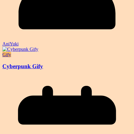
AniYuki
Gify
Cyberpunk Gify