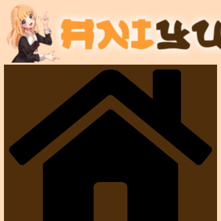
Przejdź
do
treści