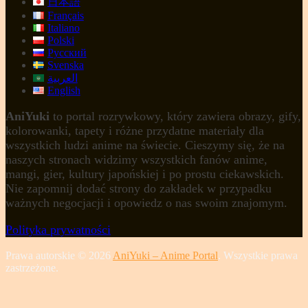
日本語
Français
Italiano
Polski
Русский
Svenska
العربية
English
AniYuki
to portal rozrywkowy, który zawiera obrazy, gify,
kolorowanki, tapety i różne przydatne materiały dla
wszystkich ludzi anime na świecie. Cieszymy się, że na
naszych stronach widzimy wszystkich fanów anime,
mangi, gier, kultury japońskiej i po prostu ciekawskich.
Nie zapomnij dodać strony do zakładek w przypadku
ważnych negocjacji i opowiedz o nas swoim znajomym.
Polityka prywatności
Prawa autorskie © 2026
AniYuki – Anime Portal
. Wszystkie prawa
zastrzeżone.