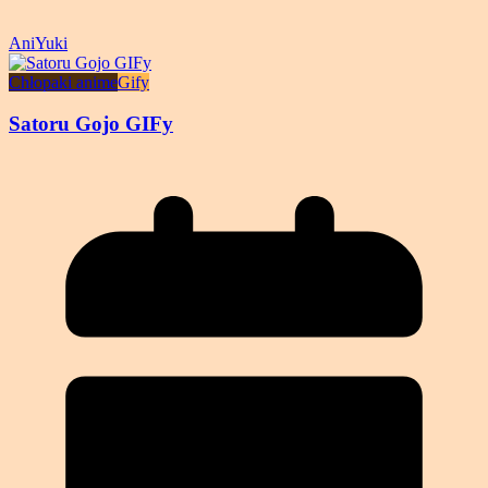
AniYuki
Chłopaki anime
Gify
Satoru Gojo GIFy