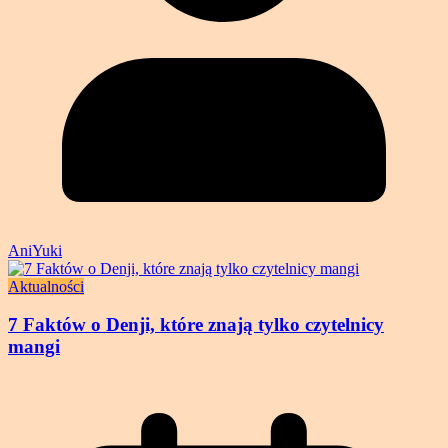
AniYuki
Aktualności
7 Faktów o Denji, które znają tylko czytelnicy
mangi