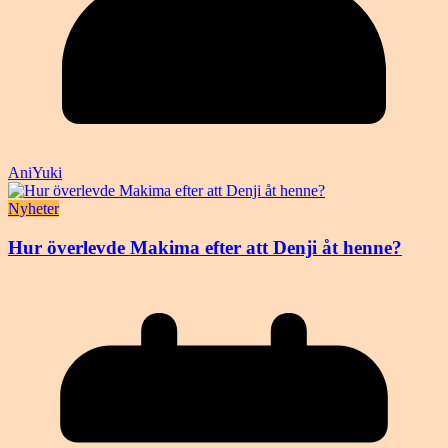
AniYuki
Nyheter
Hur överlevde Makima efter att Denji åt henne?