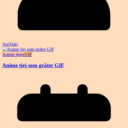
AniYuki
Anime tjejer
GIF
Anime tjej som gråter GIF