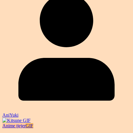
AniYuki
Anime tjejer
GIF