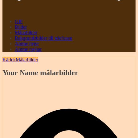
GIF
Bilder
Målarbilder
Bakgrundsbilder till telefonen
Anime tjejer
Anime pojkar
Kärlek
Målarbilder
Your Name målarbilder