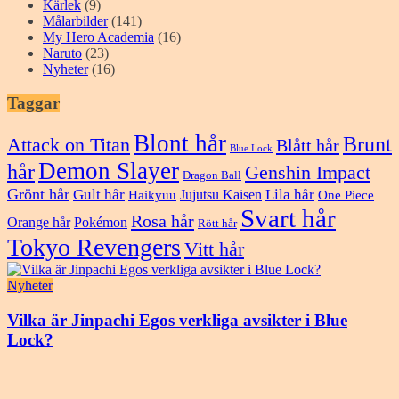
Kärlek
(9)
Målarbilder
(141)
My Hero Academia
(16)
Naruto
(23)
Nyheter
(16)
Taggar
Blont hår
Brunt
Attack on Titan
Blått hår
Blue Lock
Demon Slayer
hår
Genshin Impact
Dragon Ball
Grönt hår
Gult hår
Lila hår
Jujutsu Kaisen
Haikyuu
One Piece
Svart hår
Rosa hår
Orange hår
Pokémon
Rött hår
Tokyo Revengers
Vitt hår
Nyheter
Vilka är Jinpachi Egos verkliga avsikter i Blue
Lock?