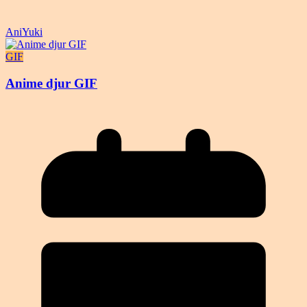
AniYuki
GIF
Anime djur GIF