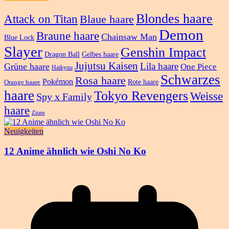
Blondes haare
Attack on Titan
Blaue haare
Demon
Braune haare
Chainsaw Man
Blue Lock
Slayer
Genshin Impact
Dragon Ball
Gelbes haare
Jujutsu Kaisen
Lila haare
Grüne haare
One Piece
Haikyuu
Schwarzes
Rosa haare
Pokémon
Rote haare
Orange haare
haare
Tokyo Revengers
Weisse
Spy x Family
haare
Zitate
Neuigkeiten
12 Anime ähnlich wie Oshi No Ko