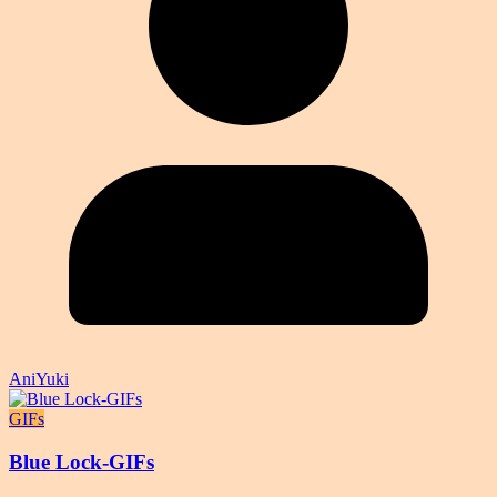
AniYuki
GIFs
Blue Lock-GIFs