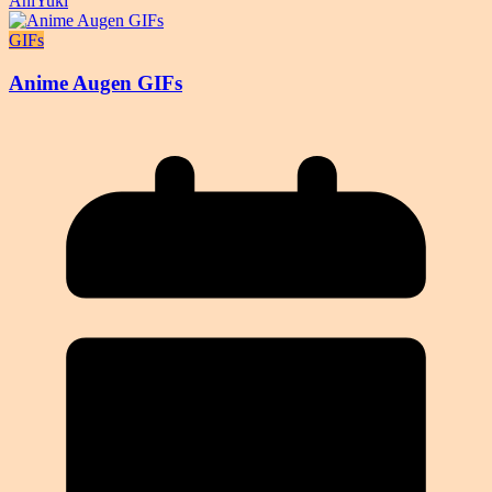
AniYuki
GIFs
Anime Augen GIFs