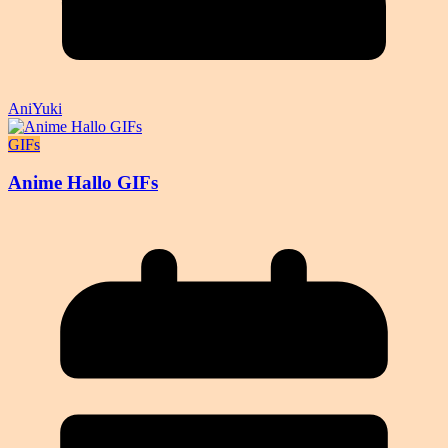
AniYuki
GIFs
Anime Hallo GIFs