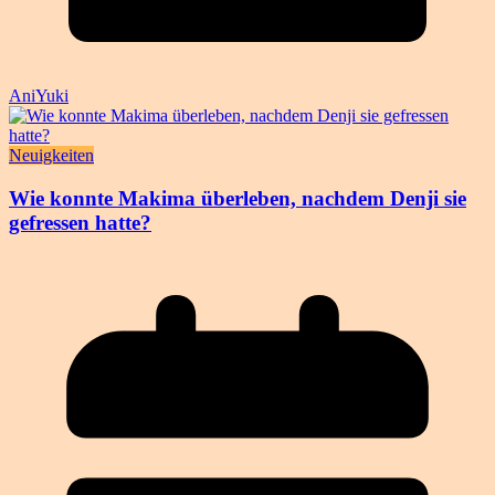
AniYuki
Neuigkeiten
Wie konnte Makima überleben, nachdem Denji sie
gefressen hatte?