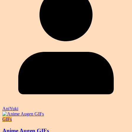
AniYuki
GIFs
Anime Augen GIFs