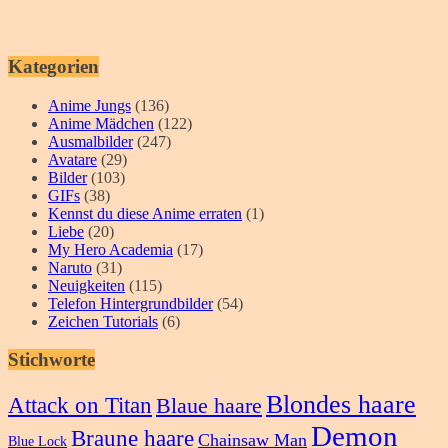
Kategorien
Anime Jungs
(136)
Anime Mädchen
(122)
Ausmalbilder
(247)
Avatare
(29)
Bilder
(103)
GIFs
(38)
Kennst du diese Anime erraten
(1)
Liebe
(20)
My Hero Academia
(17)
Naruto
(31)
Neuigkeiten
(115)
Telefon Hintergrundbilder
(54)
Zeichen Tutorials
(6)
Stichworte
Blondes haare
Attack on Titan
Blaue haare
Demon
Braune haare
Chainsaw Man
Blue Lock