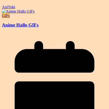
AniYuki
GIFs
Anime Hallo GIFs