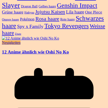
Slayer
Genshin Impact
Dragon Ball
Gelbes haare
Jujutsu Kaisen
Lila haare
Grüne haare
One Piece
Haikyuu
Schwarzes
Rosa haare
Pokémon
Rote haare
Orange haare
haare
Tokyo Revengers
Weisse
Spy x Family
haare
Zitate
Neuigkeiten
12 Anime ähnlich wie Oshi No Ko