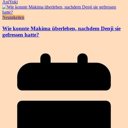
AniYuki
Neuigkeiten
Wie konnte Makima überleben, nachdem Denji sie
gefressen hatte?