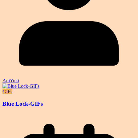
AniYuki
GIFs
Blue Lock-GIFs