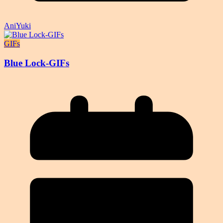
AniYuki
GIFs
Blue Lock-GIFs