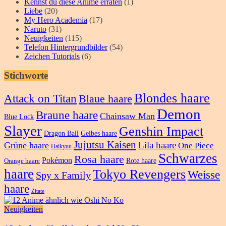
Kennst du diese Anime erraten
(1)
Liebe
(20)
My Hero Academia
(17)
Naruto
(31)
Neuigkeiten
(115)
Telefon Hintergrundbilder
(54)
Zeichen Tutorials
(6)
Stichworte
Blondes haare
Attack on Titan
Blaue haare
Demon
Braune haare
Chainsaw Man
Blue Lock
Slayer
Genshin Impact
Dragon Ball
Gelbes haare
Jujutsu Kaisen
Lila haare
Grüne haare
One Piece
Haikyuu
Schwarzes
Rosa haare
Pokémon
Rote haare
Orange haare
haare
Tokyo Revengers
Weisse
Spy x Family
haare
Zitate
Neuigkeiten