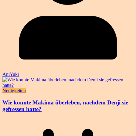
AniYuki
Neuigkeiten
Wie konnte Makima überleben, nachdem Denji sie
gefressen hatte?