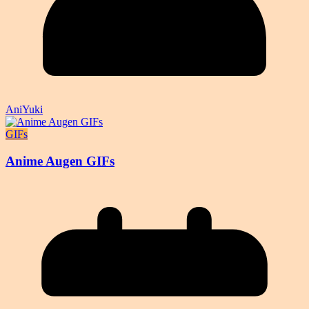
AniYuki
GIFs
Anime Augen GIFs