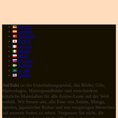
Deutsch
Español
Português
日本語
Français
Italiano
Polski
Русский
Svenska
العربية
English
AniYuki
ist ein Unterhaltungsportal, das Bilder, Gifs,
Malvorlagen, Hintergrundbilder und verschiedene
nützliche Materialien für alle Anime-Leute auf der Welt
enthält. Wir freuen uns, alle Fans von Anime, Manga,
Spielen, japanischer Kultur und nur neugierigen Menschen
auf unseren Seiten zu sehen. Vergessen Sie nicht, die