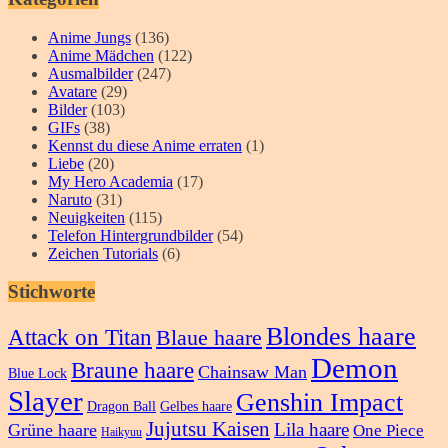
Anime Jungs
(136)
Anime Mädchen
(122)
Ausmalbilder
(247)
Avatare
(29)
Bilder
(103)
GIFs
(38)
Kennst du diese Anime erraten
(1)
Liebe
(20)
My Hero Academia
(17)
Naruto
(31)
Neuigkeiten
(115)
Telefon Hintergrundbilder
(54)
Zeichen Tutorials
(6)
Stichworte
Blondes haare
Attack on Titan
Blaue haare
Demon
Braune haare
Chainsaw Man
Blue Lock
Slayer
Genshin Impact
Dragon Ball
Gelbes haare
Jujutsu Kaisen
Lila haare
Grüne haare
One Piece
Haikyuu