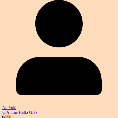
AniYuki
GIFs