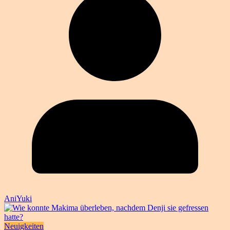
AniYuki
Neuigkeiten