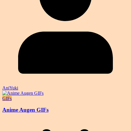
AniYuki
GIFs
Anime Augen GIFs