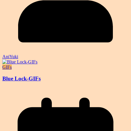
AniYuki
GIFs
Blue Lock-GIFs