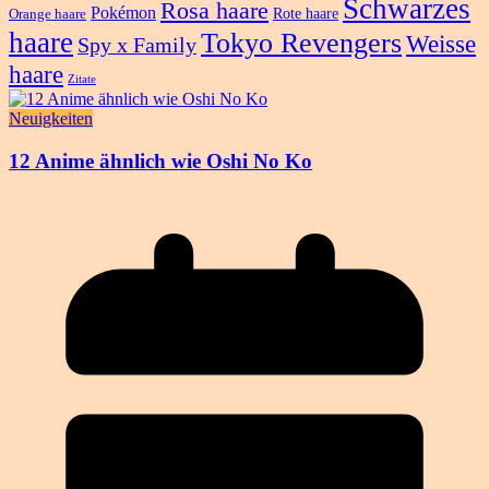
Schwarzes
Rosa haare
Pokémon
Rote haare
Orange haare
haare
Tokyo Revengers
Weisse
Spy x Family
haare
Zitate
Neuigkeiten
12 Anime ähnlich wie Oshi No Ko