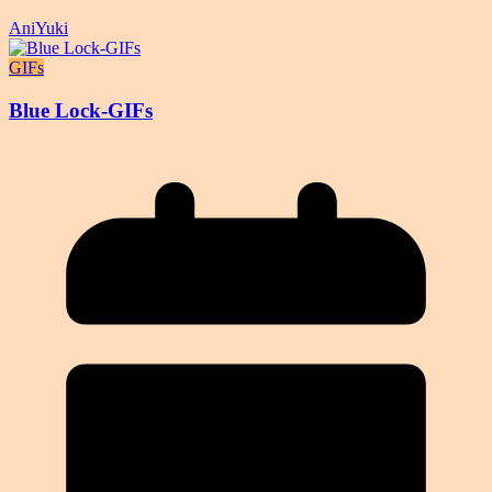
AniYuki
GIFs
Blue Lock-GIFs