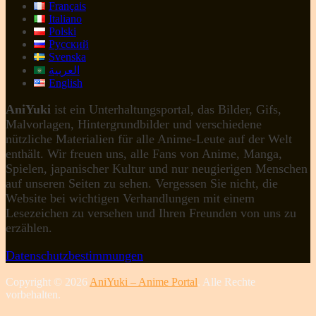
Français
Italiano
Polski
Русский
Svenska
العربية
English
AniYuki
ist ein Unterhaltungsportal, das Bilder, Gifs,
Malvorlagen, Hintergrundbilder und verschiedene
nützliche Materialien für alle Anime-Leute auf der Welt
enthält. Wir freuen uns, alle Fans von Anime, Manga,
Spielen, japanischer Kultur und nur neugierigen Menschen
auf unseren Seiten zu sehen. Vergessen Sie nicht, die
Website bei wichtigen Verhandlungen mit einem
Lesezeichen zu versehen und Ihren Freunden von uns zu
erzählen.
Datenschutzbestimmungen
Copyright © 2026
AniYuki – Anime Portal
. Alle Rechte
vorbehalten.