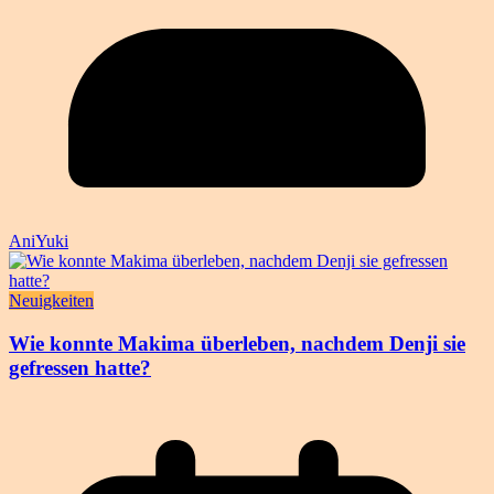
AniYuki
Neuigkeiten
Wie konnte Makima überleben, nachdem Denji sie
gefressen hatte?