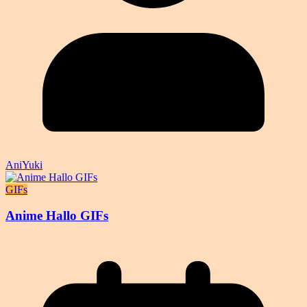
AniYuki
GIFs
Anime Hallo GIFs