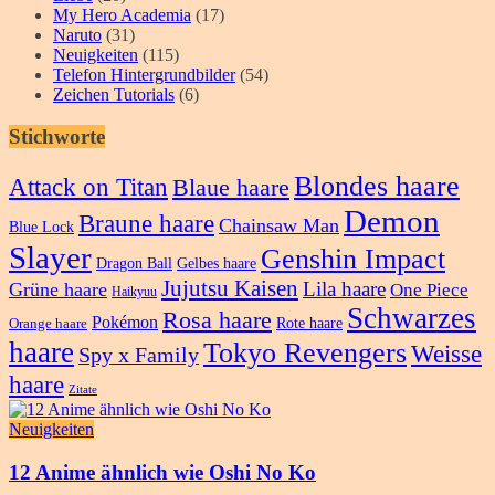
My Hero Academia
(17)
Naruto
(31)
Neuigkeiten
(115)
Telefon Hintergrundbilder
(54)
Zeichen Tutorials
(6)
Stichworte
Blondes haare
Attack on Titan
Blaue haare
Demon
Braune haare
Chainsaw Man
Blue Lock
Slayer
Genshin Impact
Dragon Ball
Gelbes haare
Jujutsu Kaisen
Lila haare
Grüne haare
One Piece
Haikyuu
Schwarzes
Rosa haare
Pokémon
Rote haare
Orange haare
haare
Tokyo Revengers
Weisse
Spy x Family
haare
Zitate
Neuigkeiten
12 Anime ähnlich wie Oshi No Ko