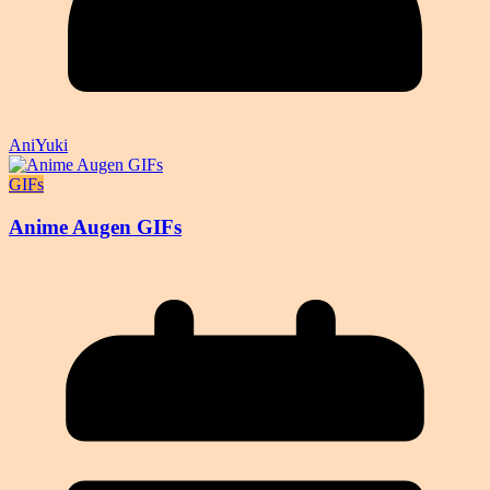
AniYuki
GIFs
Anime Augen GIFs