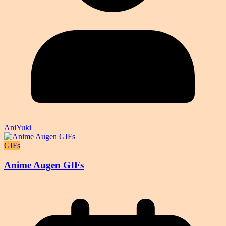
AniYuki
GIFs
Anime Augen GIFs