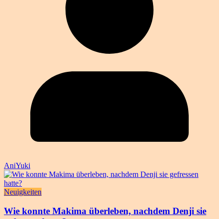
AniYuki
Neuigkeiten
Wie konnte Makima überleben, nachdem Denji sie