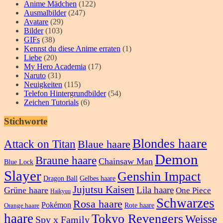
Anime Mädchen
(122)
Ausmalbilder
(247)
Avatare
(29)
Bilder
(103)
GIFs
(38)
Kennst du diese Anime erraten
(1)
Liebe
(20)
My Hero Academia
(17)
Naruto
(31)
Neuigkeiten
(115)
Telefon Hintergrundbilder
(54)
Zeichen Tutorials
(6)
Stichworte
Blondes haare
Attack on Titan
Blaue haare
Demon
Braune haare
Chainsaw Man
Blue Lock
Slayer
Genshin Impact
Dragon Ball
Gelbes haare
Jujutsu Kaisen
Lila haare
Grüne haare
One Piece
Haikyuu
Schwarzes
Rosa haare
Pokémon
Rote haare
Orange haare
haare
Tokyo Revengers
Weisse
Spy x Family