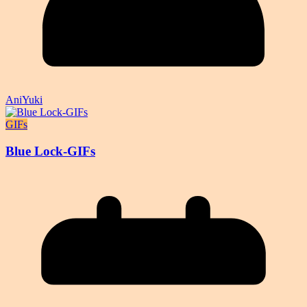
AniYuki
GIFs
Blue Lock-GIFs