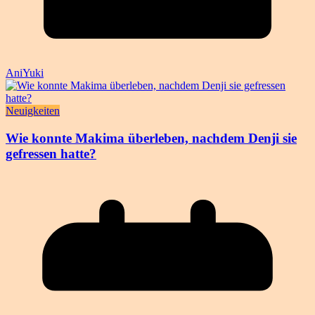
AniYuki
Neuigkeiten
Wie konnte Makima überleben, nachdem Denji sie
gefressen hatte?