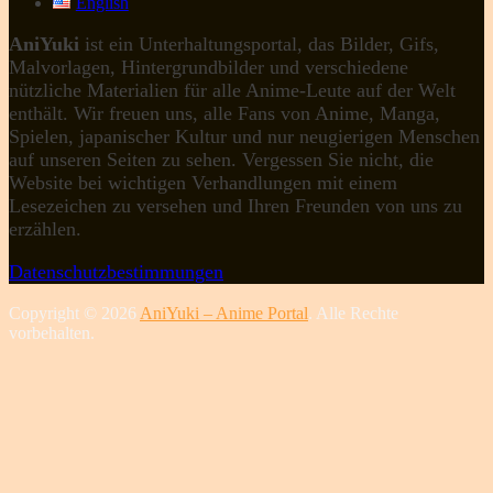
English
AniYuki
ist ein Unterhaltungsportal, das Bilder, Gifs,
Malvorlagen, Hintergrundbilder und verschiedene
nützliche Materialien für alle Anime-Leute auf der Welt
enthält. Wir freuen uns, alle Fans von Anime, Manga,
Spielen, japanischer Kultur und nur neugierigen Menschen
auf unseren Seiten zu sehen. Vergessen Sie nicht, die
Website bei wichtigen Verhandlungen mit einem
Lesezeichen zu versehen und Ihren Freunden von uns zu
erzählen.
Datenschutzbestimmungen
Copyright © 2026
AniYuki – Anime Portal
. Alle Rechte
vorbehalten.