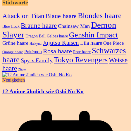
Stichworte
Blondes haare
Attack on Titan
Blaue haare
Demon
Braune haare
Chainsaw Man
Blue Lock
Slayer
Genshin Impact
Dragon Ball
Gelbes haare
Jujutsu Kaisen
Lila haare
Grüne haare
One Piece
Haikyuu
Schwarzes
Rosa haare
Pokémon
Rote haare
Orange haare
haare
Tokyo Revengers
Weisse
Spy x Family
haare
Zitate
Neuigkeiten
12 Anime ähnlich wie Oshi No Ko