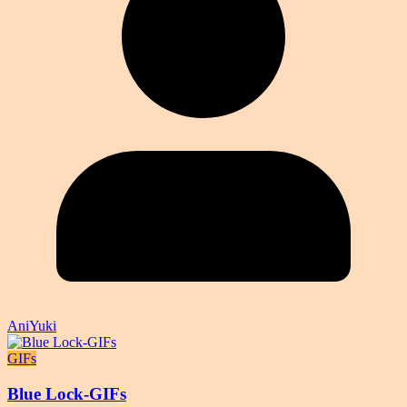
AniYuki
GIFs
Blue Lock-GIFs