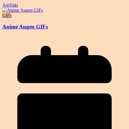
AniYuki
GIFs
Anime Augen GIFs