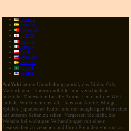
Deutsch
Español
Português
日本語
Français
Italiano
Polski
Русский
Svenska
العربية
English
AniYuki
ist ein Unterhaltungsportal, das Bilder, Gifs,
Malvorlagen, Hintergrundbilder und verschiedene
nützliche Materialien für alle Anime-Leute auf der Welt
enthält. Wir freuen uns, alle Fans von Anime, Manga,
Spielen, japanischer Kultur und nur neugierigen Menschen
auf unseren Seiten zu sehen. Vergessen Sie nicht, die
Website bei wichtigen Verhandlungen mit einem
Lesezeichen zu versehen und Ihren Freunden von uns zu