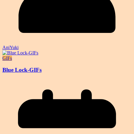
AniYuki
GIFs
Blue Lock-GIFs