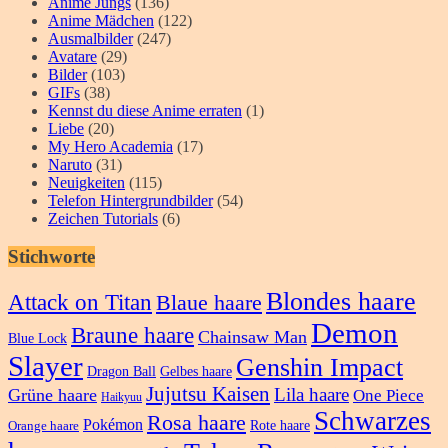
Anime Jungs
(136)
Anime Mädchen
(122)
Ausmalbilder
(247)
Avatare
(29)
Bilder
(103)
GIFs
(38)
Kennst du diese Anime erraten
(1)
Liebe
(20)
My Hero Academia
(17)
Naruto
(31)
Neuigkeiten
(115)
Telefon Hintergrundbilder
(54)
Zeichen Tutorials
(6)
Stichworte
Blondes haare
Attack on Titan
Blaue haare
Demon
Braune haare
Chainsaw Man
Blue Lock
Slayer
Genshin Impact
Dragon Ball
Gelbes haare
Jujutsu Kaisen
Lila haare
Grüne haare
One Piece
Haikyuu
Schwarzes
Rosa haare
Pokémon
Rote haare
Orange haare