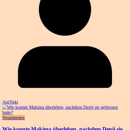
AniYuki
Neuigkeiten
Wie konnte Makima überleben, nachdem Denji sie