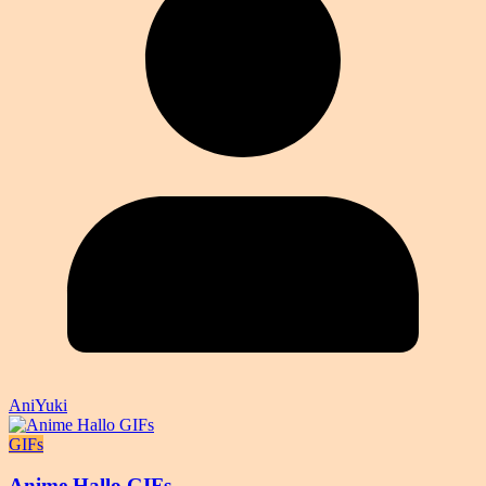
AniYuki
GIFs
Anime Hallo GIFs