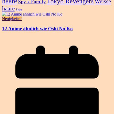
haare
Tokyo Revengers
Weisse
Spy x Family
haare
Zitate
Neuigkeiten
12 Anime ähnlich wie Oshi No Ko