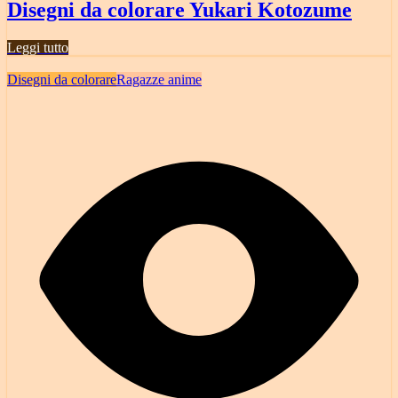
Disegni da colorare Yukari Kotozume
Leggi tutto
Disegni da colorare
Ragazze anime