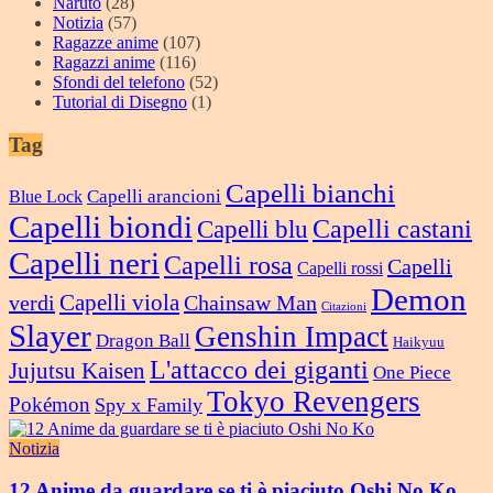
Naruto
(28)
Notizia
(57)
Ragazze anime
(107)
Ragazzi anime
(116)
Sfondi del telefono
(52)
Tutorial di Disegno
(1)
Tag
Capelli bianchi
Capelli arancioni
Blue Lock
Capelli biondi
Capelli castani
Capelli blu
Capelli neri
Capelli rosa
Capelli
Capelli rossi
Demon
verdi
Capelli viola
Chainsaw Man
Citazioni
Slayer
Genshin Impact
Dragon Ball
Haikyuu
L'attacco dei giganti
Jujutsu Kaisen
One Piece
Tokyo Revengers
Pokémon
Spy x Family
Notizia
12 Anime da guardare se ti è piaciuto Oshi No Ko