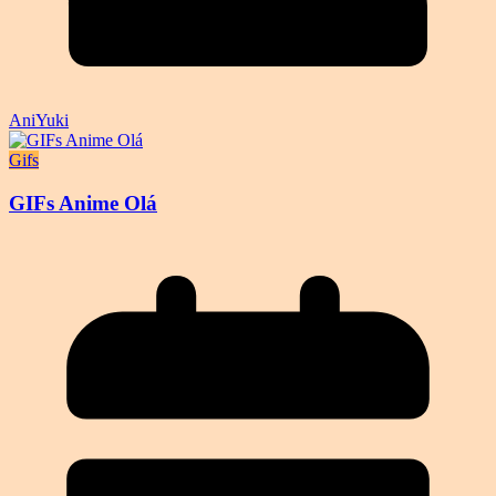
AniYuki
Gifs
GIFs Anime Olá