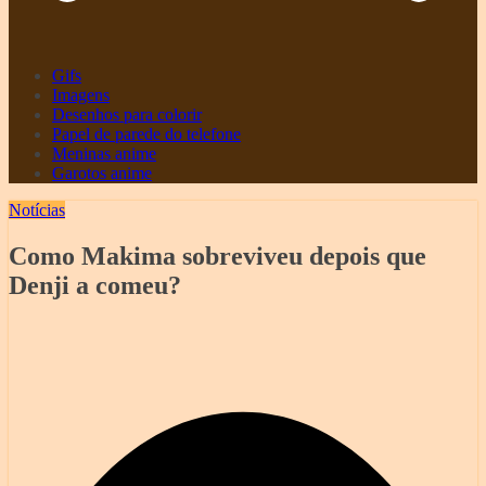
Gifs
Imagens
Desenhos para colorir
Papel de parede do telefone
Meninas anime
Garotos anime
Notícias
Como Makima sobreviveu depois que
Denji a comeu?