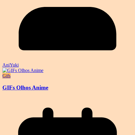
AniYuki
Gifs
GIFs Olhos Anime