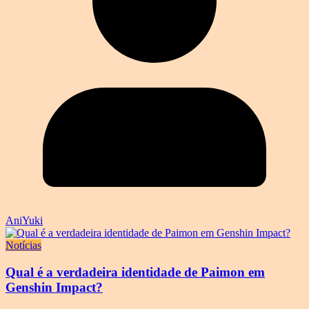
AniYuki
Notícias
Qual é a verdadeira identidade de Paimon em
Genshin Impact?