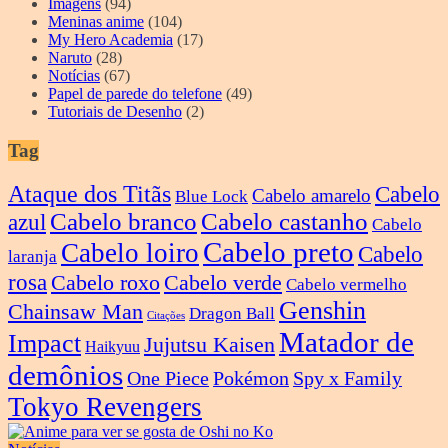
Imagens
(94)
Meninas anime
(104)
My Hero Academia
(17)
Naruto
(28)
Notícias
(67)
Papel de parede do telefone
(49)
Tutoriais de Desenho
(2)
Tag
Ataque dos Titãs
Cabelo
Cabelo amarelo
Blue Lock
Cabelo branco
Cabelo castanho
azul
Cabelo
Cabelo preto
Cabelo loiro
Cabelo
laranja
rosa
Cabelo roxo
Cabelo verde
Cabelo vermelho
Genshin
Chainsaw Man
Dragon Ball
Citações
Matador de
Impact
Jujutsu Kaisen
Haikyuu
demônios
One Piece
Pokémon
Spy x Family
Tokyo Revengers