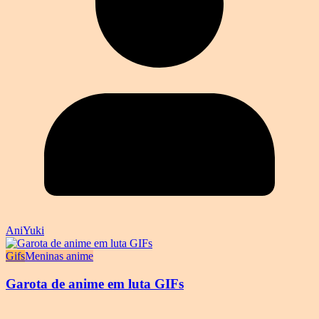
AniYuki
Gifs
Meninas anime
Garota de anime em luta GIFs