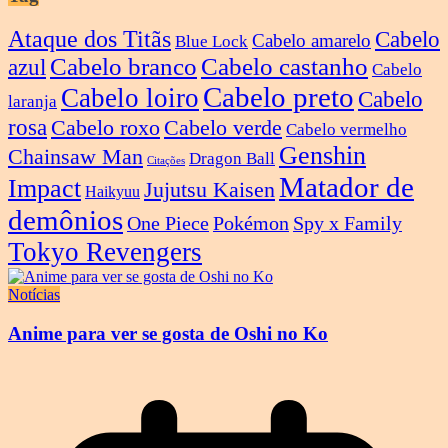
Ataque dos Titãs
Cabelo
Cabelo amarelo
Blue Lock
Cabelo branco
Cabelo castanho
azul
Cabelo
Cabelo preto
Cabelo loiro
Cabelo
laranja
rosa
Cabelo roxo
Cabelo verde
Cabelo vermelho
Genshin
Chainsaw Man
Dragon Ball
Citações
Matador de
Impact
Jujutsu Kaisen
Haikyuu
demônios
One Piece
Pokémon
Spy x Family
Tokyo Revengers
Notícias
Anime para ver se gosta de Oshi no Ko