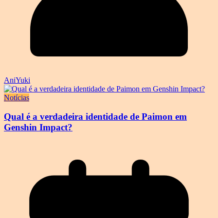
AniYuki
Notícias
Qual é a verdadeira identidade de Paimon em
Genshin Impact?