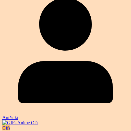
AniYuki
Gifs