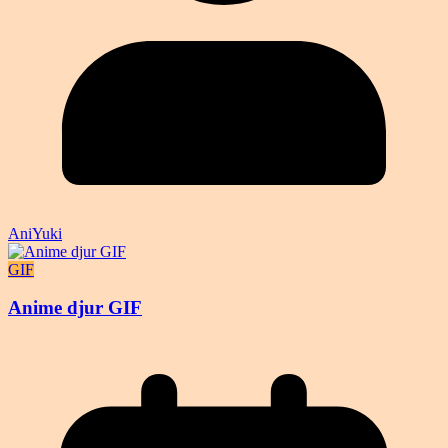
AniYuki
GIF
Anime djur GIF