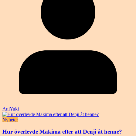
AniYuki
Nyheter
Hur överlevde Makima efter att Denji åt henne?