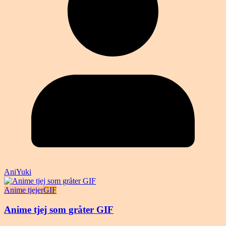
AniYuki
Anime tjejer
GIF
Anime tjej som gråter GIF