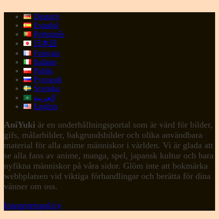
Deutsch
Español
Português
日本語
Français
Italiano
Polski
Русский
Svenska
العربية
English
AniYuki
är en underhållningsportal som är värd för bilder,
gifs, målarbilder, bakgrundsbilder och olika användbara
material för alla anime människor i världen. Vi är glada att
se alla fans av anime, manga, spel, japansk kultur och bara
nyfikna människor på våra sidor. Glöm inte att bokmärka
webbplatsen vid viktiga förhandlingar och berätta för dina
vänner om oss.
Integritetspolicy