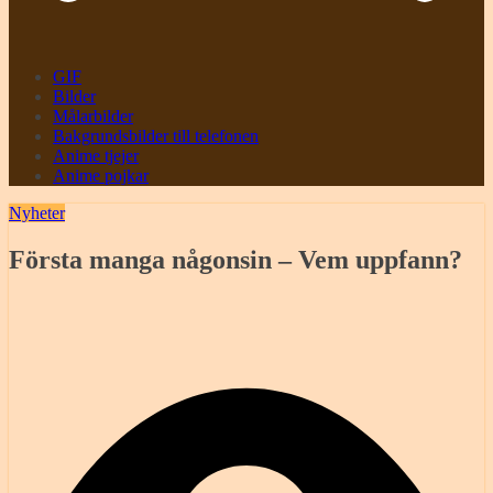
GIF
Bilder
Målarbilder
Bakgrundsbilder till telefonen
Anime tjejer
Anime pojkar
Nyheter
Första manga någonsin – Vem uppfann?