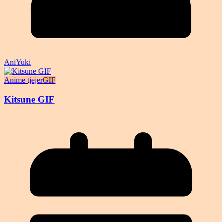
AniYuki
Anime tjejer
GIF
Kitsune GIF