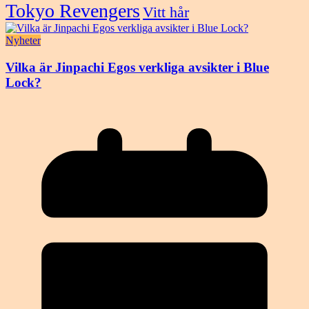
Tokyo Revengers
Vitt hår
Nyheter
Vilka är Jinpachi Egos verkliga avsikter i Blue
Lock?