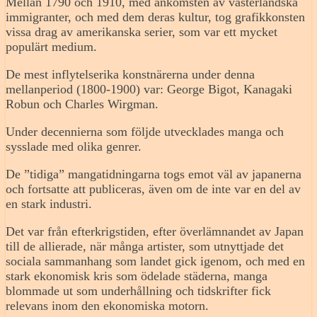
Mellan 1790 och 1910, med ankomsten av västerländska
immigranter, och med dem deras kultur, tog grafikkonsten
vissa drag av amerikanska serier, som var ett mycket
populärt medium.
De mest inflytelserika konstnärerna under denna
mellanperiod (1800-1900) var: George Bigot, Kanagaki
Robun och Charles Wirgman.
Under decennierna som följde utvecklades manga och
sysslade med olika genrer.
De ”tidiga” mangatidningarna togs emot väl av japanerna
och fortsatte att publiceras, även om de inte var en del av
en stark industri.
Det var från efterkrigstiden, efter överlämnandet av Japan
till de allierade, när många artister, som utnyttjade det
sociala sammanhang som landet gick igenom, och med en
stark ekonomisk kris som ödelade städerna, manga
blommade ut som underhållning och tidskrifter fick
relevans inom den ekonomiska motorn.