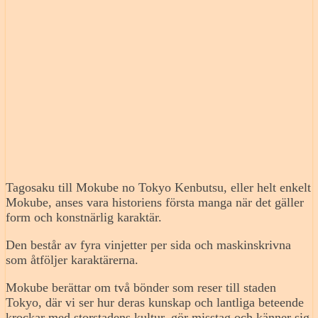
Tagosaku till Mokube no Tokyo Kenbutsu, eller helt enkelt
Mokube, anses vara historiens första manga när det gäller
form och konstnärlig karaktär.
Den består av fyra vinjetter per sida och maskinskrivna
som åtföljer karaktärerna.
Mokube berättar om två bönder som reser till staden
Tokyo, där vi ser hur deras kunskap och lantliga beteende
krockar med storstadens kultur, gör misstag och känner sig