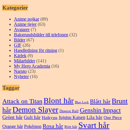
Kategorier
Anime pojkar
(89)
Anime tjejer
(63)
Avatarer
(7)
Bakgrundsbilder till telefonen
(32)
Bilder
(67)
GIF
(26)
Handledning för ritning
(1)
Kärlek
(9)
Målarbilder
(141)
My Hero Academia
(16)
Naruto
(23)
Nyheter
(16)
Taggar
Blont hår
Brunt
Attack on Titan
Blått hår
Blue Lock
Demon Slayer
hår
Genshin Impact
Dragon Ball
Grönt hår
Gult hår
Lila hår
Jujutsu Kaisen
Haikyuu
One Piece
Svart hår
Rosa hår
Orange hår
Pokémon
Rött hår