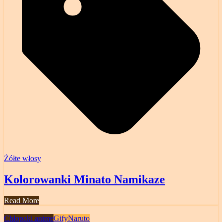
Żółte włosy
Kolorowanki Minato Namikaze
Read More
Chłopaki anime
Gify
Naruto