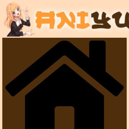
Przejdź
do
treści