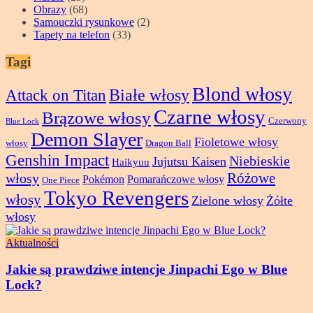
Obrazy
(68)
Samouczki rysunkowe
(2)
Tapety na telefon
(33)
Tagi
Blond włosy
Attack on Titan
Białe włosy
Czarne włosy
Brązowe włosy
Czerwony
Blue Lock
Demon Slayer
Fioletowe włosy
włosy
Dragon Ball
Genshin Impact
Niebieskie
Jujutsu Kaisen
Haikyuu
Różowe
włosy
Pokémon
Pomarańczowe włosy
One Piece
Tokyo Revengers
włosy
Zielone włosy
Żółte
włosy
Aktualności
Jakie są prawdziwe intencje Jinpachi Ego w Blue
Lock?