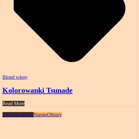
Blond włosy
Kolorowanki Tsunade
Read More
Chłopaki anime
Naruto
Obrazy