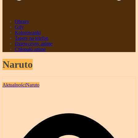
Obrazy
Gify
Kolorowanki
Tapety na telefon
Dziewczyny anime
Chłopaki anime
Naruto
Aktualności
Naruto