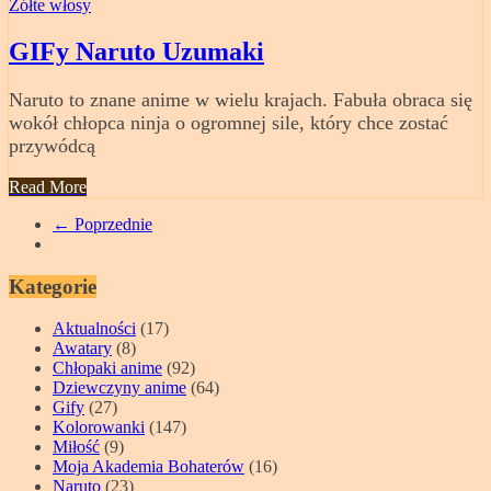
Żółte włosy
GIFy Naruto Uzumaki
Naruto to znane anime w wielu krajach. Fabuła obraca się
wokół chłopca ninja o ogromnej sile, który chce zostać
przywódcą
Read More
← Poprzednie
Kategorie
Aktualności
(17)
Awatary
(8)
Chłopaki anime
(92)
Dziewczyny anime
(64)
Gify
(27)
Kolorowanki
(147)
Miłość
(9)
Moja Akademia Bohaterów
(16)
Naruto
(23)