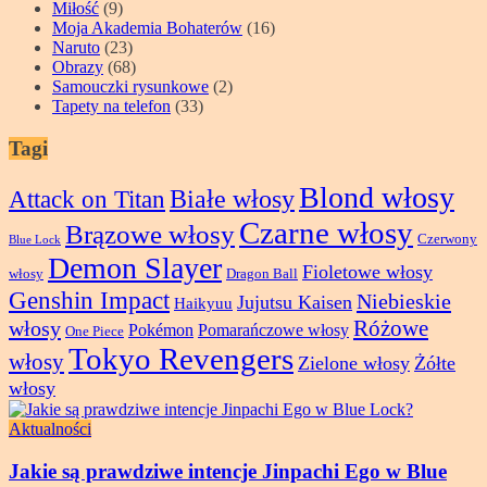
Miłość
(9)
Moja Akademia Bohaterów
(16)
Naruto
(23)
Obrazy
(68)
Samouczki rysunkowe
(2)
Tapety na telefon
(33)
Tagi
Blond włosy
Attack on Titan
Białe włosy
Czarne włosy
Brązowe włosy
Czerwony
Blue Lock
Demon Slayer
Fioletowe włosy
włosy
Dragon Ball
Genshin Impact
Niebieskie
Jujutsu Kaisen
Haikyuu
Różowe
włosy
Pokémon
Pomarańczowe włosy
One Piece
Tokyo Revengers
włosy
Zielone włosy
Żółte
włosy
Aktualności
Jakie są prawdziwe intencje Jinpachi Ego w Blue