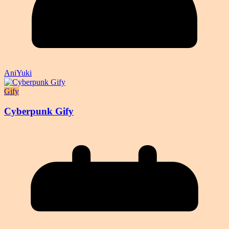
AniYuki
Gify
Cyberpunk Gify