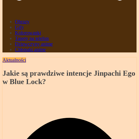
Obrazy
Gify
Kolorowanki
Tapety na telefon
Dziewczyny anime
Chłopaki anime
Aktualności
Jakie są prawdziwe intencje Jinpachi Ego
w Blue Lock?