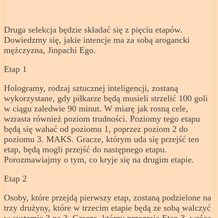
Druga selekcja będzie składać się z pięciu etapów.
Dowiedzmy się, jakie intencje ma za sobą arogancki
mężczyzna, Jinpachi Ego.
Etap 1
Hologramy, rodzaj sztucznej inteligencji, zostaną
wykorzystane, gdy piłkarze będą musieli strzelić 100 goli
w ciągu zaledwie 90 minut. W miarę jak rosną cele,
wzrasta również poziom trudności. Poziomy tego etapu
będą się wahać od poziomu 1, poprzez poziom 2 do
poziomu 3. MAKS. Gracze, którym uda się przejść ten
etap, będą mogli przejść do następnego etapu.
Porozmawiajmy o tym, co kryje się na drugim etapie.
Etap 2
Osoby, które przejdą pierwszy etap, zostaną podzielone na
trzy drużyny, które w trzecim etapie będą ze sobą walczyć
w systemie 3 na 3. Gracze, którzy przegrają Etap 3, wrócą