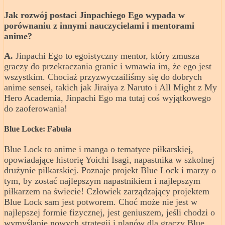
Jak rozwój postaci Jinpachiego Ego wypada w
porównaniu z innymi nauczycielami i mentorami
anime?
A.
Jinpachi Ego to egoistyczny mentor, który zmusza
graczy do przekraczania granic i wmawia im, że ego jest
wszystkim. Chociaż przyzwyczailiśmy się do dobrych
anime sensei, takich jak Jiraiya z Naruto i All Might z My
Hero Academia, Jinpachi Ego ma tutaj coś wyjątkowego
do zaoferowania!
Blue Locke: Fabuła
Blue Lock to anime i manga o tematyce piłkarskiej,
opowiadające historię Yoichi Isagi, napastnika w szkolnej
drużynie piłkarskiej. Poznaje projekt Blue Lock i marzy o
tym, by zostać najlepszym napastnikiem i najlepszym
piłkarzem na świecie! Człowiek zarządzający projektem
Blue Lock sam jest potworem. Choć może nie jest w
najlepszej formie fizycznej, jest geniuszem, jeśli chodzi o
wymyślanie nowych strategii i planów dla graczy Blue