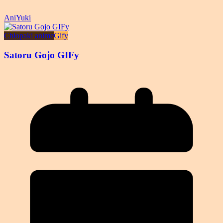
AniYuki
Chłopaki anime
Gify
Satoru Gojo GIFy