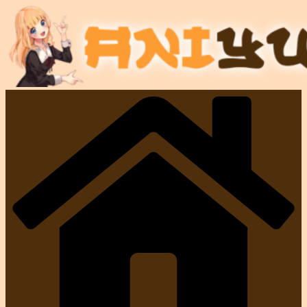
Przejdź
do
treści