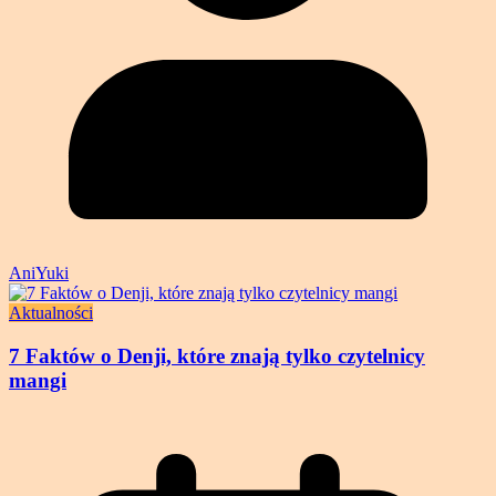
AniYuki
Aktualności
7 Faktów o Denji, które znają tylko czytelnicy
mangi