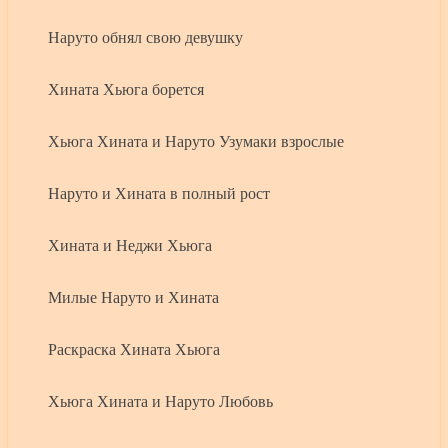
Наруто обнял свою девушку
Хината Хьюга борется
Хьюга Хината и Наруто Узумаки взрослые
Наруто и Хината в полный рост
Хината и Неджи Хьюга
Милые Наруто и Хината
Раскраска Хината Хьюга
Хьюга Хината и Наруто Любовь