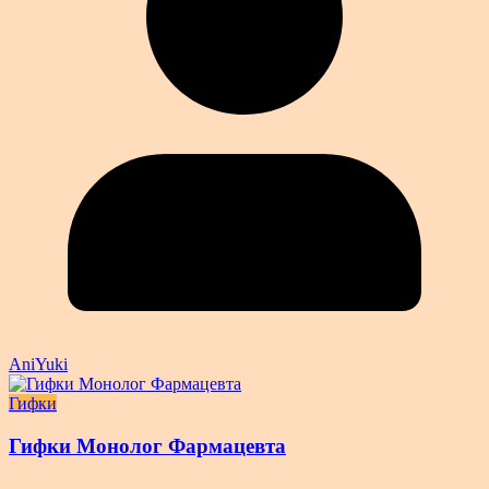
AniYuki
Гифки
Гифки Монолог Фармацевта