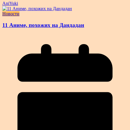
AniYuki
Новости
11 Аниме, похожих на Дандадан