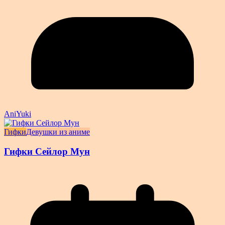
AniYuki
Гифки
Девушки из аниме
Гифки Сейлор Мун