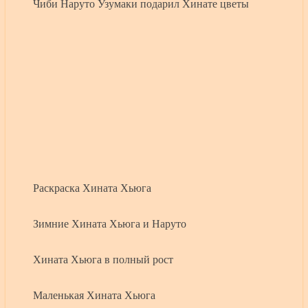
Чиби Наруто Узумаки подарил Хинате цветы
Раскраска Хината Хьюга
Зимние Хината Хьюга и Наруто
Хината Хьюга в полный рост
Маленькая Хината Хьюга