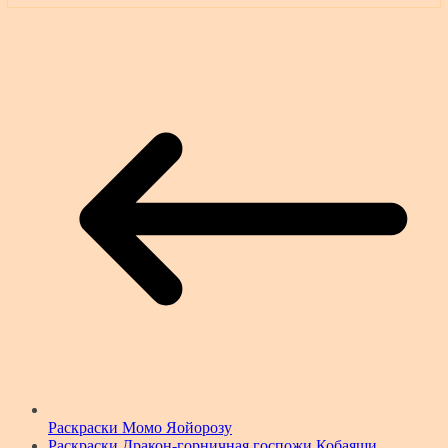
Раскраски Момо Яойорозу
Раскраски Дракон-горничная госпожи Кобаяши