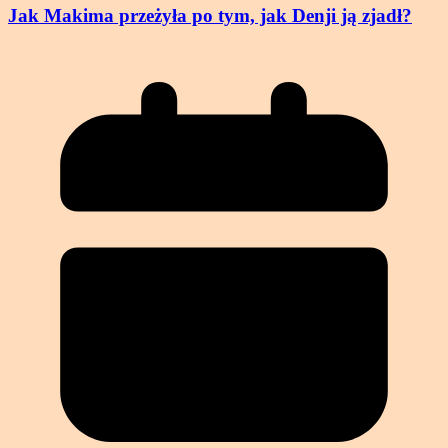
Jak Makima przeżyła po tym, jak Denji ją zjadł?