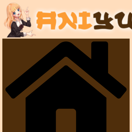
Przejdź
do
treści