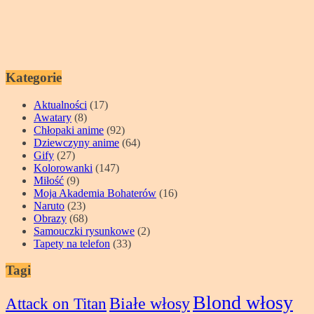
Kategorie
Aktualności
(17)
Awatary
(8)
Chłopaki anime
(92)
Dziewczyny anime
(64)
Gify
(27)
Kolorowanki
(147)
Miłość
(9)
Moja Akademia Bohaterów
(16)
Naruto
(23)
Obrazy
(68)
Samouczki rysunkowe
(2)
Tapety na telefon
(33)
Tagi
Blond włosy
Attack on Titan
Białe włosy