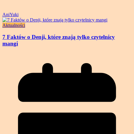
AniYuki
Aktualności
7 Faktów o Denji, które znają tylko czytelnicy
mangi