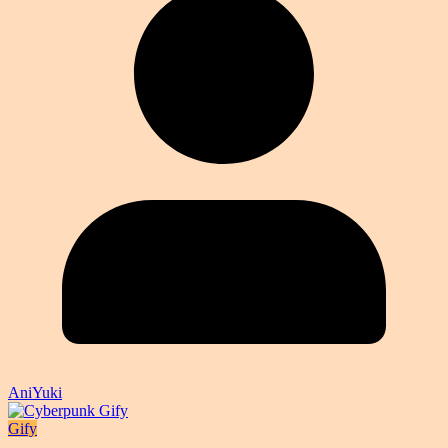
AniYuki
Gify