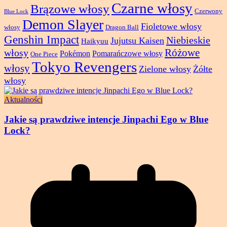
Czarne włosy
Brązowe włosy
Czerwony
Blue Lock
Demon Slayer
Fioletowe włosy
włosy
Dragon Ball
Genshin Impact
Niebieskie
Jujutsu Kaisen
Haikyuu
Różowe
włosy
Pokémon
Pomarańczowe włosy
One Piece
Tokyo Revengers
włosy
Zielone włosy
Żółte
włosy
Aktualności
Jakie są prawdziwe intencje Jinpachi Ego w Blue
Lock?