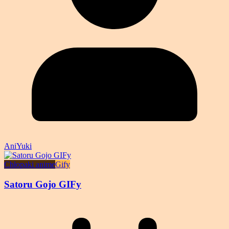
AniYuki
Chłopaki anime
Gify
Satoru Gojo GIFy