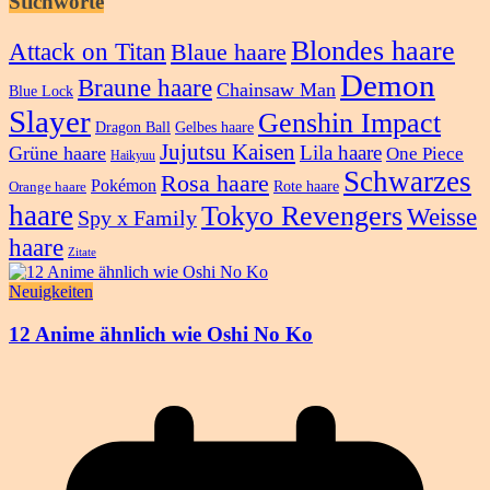
Stichworte
Blondes haare
Attack on Titan
Blaue haare
Demon
Braune haare
Chainsaw Man
Blue Lock
Slayer
Genshin Impact
Dragon Ball
Gelbes haare
Jujutsu Kaisen
Lila haare
Grüne haare
One Piece
Haikyuu
Schwarzes
Rosa haare
Pokémon
Rote haare
Orange haare
haare
Tokyo Revengers
Weisse
Spy x Family
haare
Zitate
Neuigkeiten
12 Anime ähnlich wie Oshi No Ko