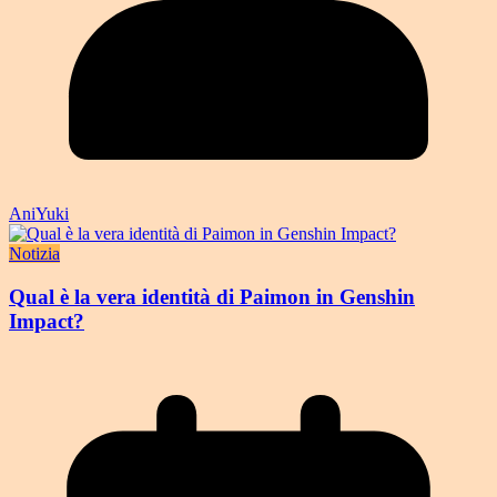
AniYuki
Notizia
Qual è la vera identità di Paimon in Genshin
Impact?