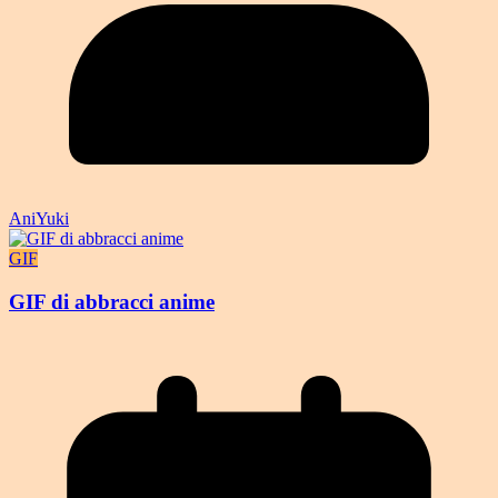
AniYuki
GIF
GIF di abbracci anime