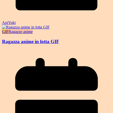
AniYuki
GIF
Ragazze anime
Ragazza anime in lotta GIF