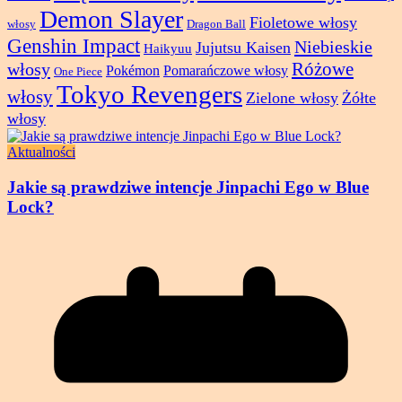
Demon Slayer
Fioletowe włosy
włosy
Dragon Ball
Genshin Impact
Niebieskie
Jujutsu Kaisen
Haikyuu
Różowe
włosy
Pokémon
Pomarańczowe włosy
One Piece
Tokyo Revengers
włosy
Zielone włosy
Żółte
włosy
Aktualności
Jakie są prawdziwe intencje Jinpachi Ego w Blue
Lock?