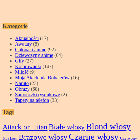
Kategorie
Aktualności
(17)
Awatary
(8)
Chłopaki anime
(92)
Dziewczyny anime
(64)
Gify
(27)
Kolorowanki
(147)
Miłość
(9)
Moja Akademia Bohaterów
(16)
Naruto
(23)
Obrazy
(68)
Samouczki rysunkowe
(2)
Tapety na telefon
(33)
Tagi
Blond włosy
Attack on Titan
Białe włosy
Czarne włosy
Brązowe włosy
Czerwony
Blue Lock