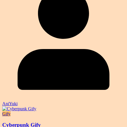
AniYuki
Gify
Cyberpunk Gify