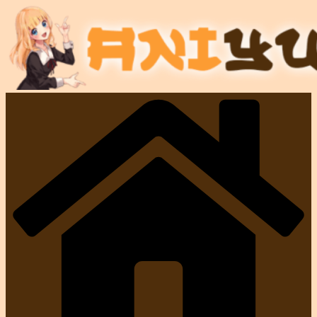
Przejdź
do
treści