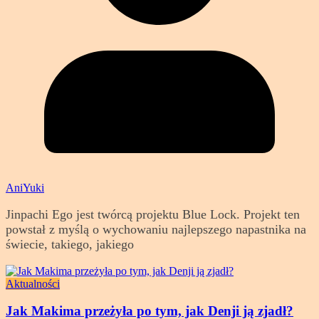
AniYuki
Jinpachi Ego jest twórcą projektu Blue Lock. Projekt ten
powstał z myślą o wychowaniu najlepszego napastnika na
świecie, takiego, jakiego
Aktualności
Jak Makima przeżyła po tym, jak Denji ją zjadł?