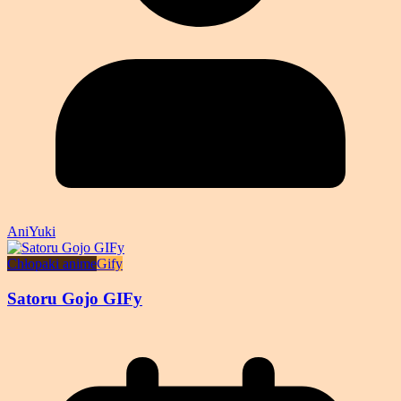
AniYuki
Chłopaki anime
Gify
Satoru Gojo GIFy