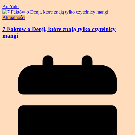
AniYuki
Aktualności
7 Faktów o Denji, które znają tylko czytelnicy
mangi