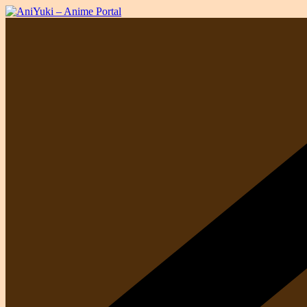
Przejdź
do
treści