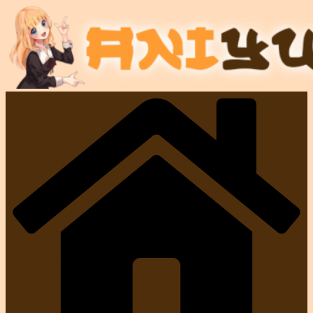
Przejdź
do
treści