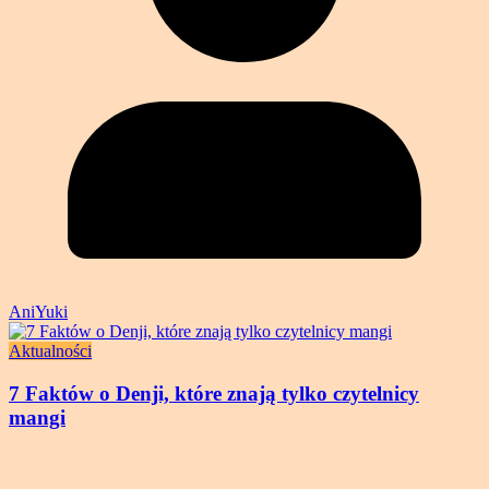
AniYuki
Aktualności
7 Faktów o Denji, które znają tylko czytelnicy
mangi