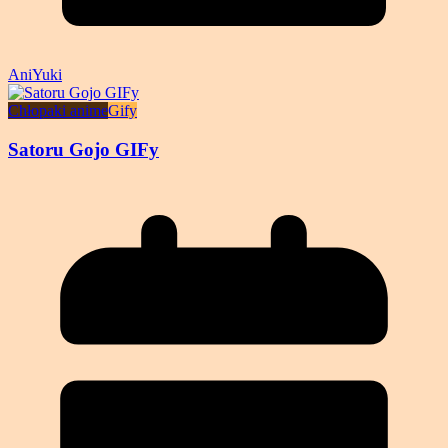
AniYuki
Chłopaki anime
Gify
Satoru Gojo GIFy