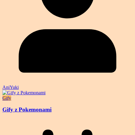
AniYuki
Gify
Gify z Pokemonami