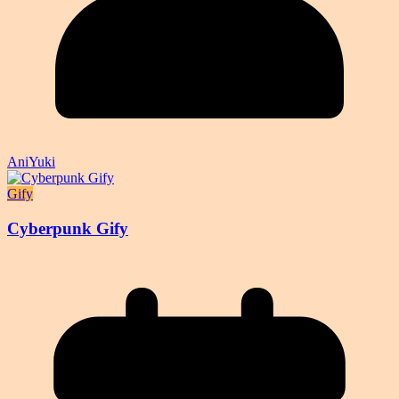
AniYuki
Gify
Cyberpunk Gify