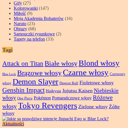
Gify
(27)
Kolorowanki
(147)
Miłość
(9)
Moja Akademia Bohaterów
(16)
Naruto
(23)
Obrazy
(68)
Samouczki rysunkowe
(2)
Tapety na telefon
(33)
Tagi
Blond włosy
Attack on Titan
Białe włosy
Czarne włosy
Brązowe włosy
Czerwony
Blue Lock
Demon Slayer
Fioletowe włosy
włosy
Dragon Ball
Genshin Impact
Niebieskie
Jujutsu Kaisen
Haikyuu
Różowe
włosy
Pokémon
Pomarańczowe włosy
One Piece
Tokyo Revengers
włosy
Zielone włosy
Żółte
włosy
Aktualności