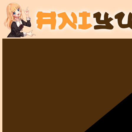
Przejdź
do
treści