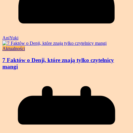
AniYuki
Aktualności
7 Faktów o Denji, które znają tylko czytelnicy
mangi