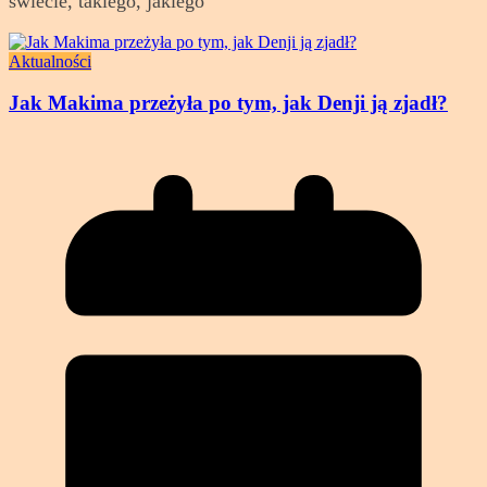
świecie, takiego, jakiego
Aktualności
Jak Makima przeżyła po tym, jak Denji ją zjadł?