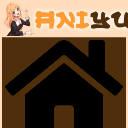
Przejdź
do
treści