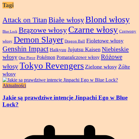
Tagi
Blond włosy
Attack on Titan
Białe włosy
Czarne włosy
Brązowe włosy
Czerwony
Blue Lock
Demon Slayer
Fioletowe włosy
włosy
Dragon Ball
Genshin Impact
Niebieskie
Jujutsu Kaisen
Haikyuu
Różowe
włosy
Pokémon
Pomarańczowe włosy
One Piece
Tokyo Revengers
włosy
Zielone włosy
Żółte
włosy
Aktualności
Jakie są prawdziwe intencje Jinpachi Ego w Blue
Lock?