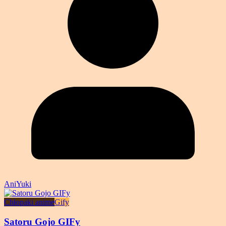
AniYuki
Chłopaki anime
Gify
Satoru Gojo GIFy